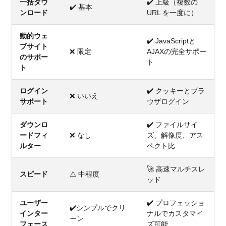
一括ダウ
✔️ 上級（複数の
✔️ 基本
ンロード
URL を一度に）
動的ウェ
✔️ JavaScriptと
ブサイト
❌ 限定
AJAXの完全サポー
のサポー
ト
ト
ログイン
✔️ クッキーとブラ
❌ いいえ
サポート
ウザログイン
ダウンロ
✔️ ファイルサイ
ードフィ
❌ なし
ズ、解像度、アス
ルター
ペクト比
🚀 高速マルチスレ
スピード
⚠️ 中程度
ッド
ユーザー
✔️ プロフェッショ
✔️シンプルでクリ
インター
ナルでカスタマイ
ーン
フェース
ズ可能